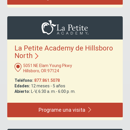
La Petite Academy de Hillsboro
North
5051 NE Elam Young Pkwy
Hillsboro, OR 97124
Teléfono:
877.861.5078
Edades:
12 meses - 5 años
Abierto:
L-V, 6:30 a. m.- 6:00 p. m.
Programe una
visita