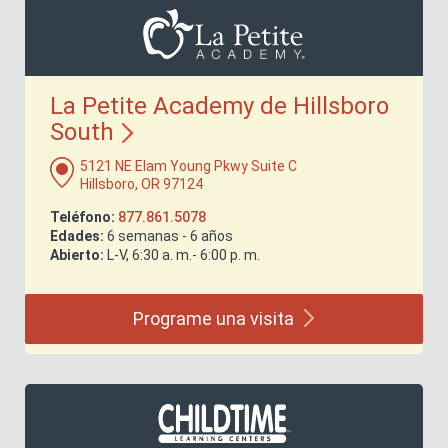
La Petite Academy de Hillsboro
South
5121 NE Elam Young Pkwy Suite C
Hillsboro, OR 97124
Teléfono:
877.861.5078
Edades:
6 semanas - 6 años
Abierto:
L-V, 6:30 a. m.- 6:00 p. m.
Programe una
visita