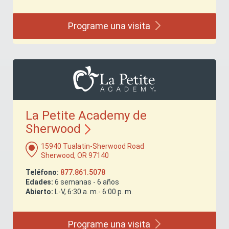
Programe una
visita
La Petite Academy de
Sherwood
15940 Tualatin-Sherwood Road
Sherwood, OR 97140
Teléfono:
877.861.5078
Edades:
6 semanas - 6 años
Abierto:
L-V, 6:30 a. m.- 6:00 p. m.
Programe una
visita