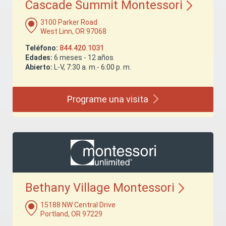
Cascade Summit
Montessori
3100 Parker Road
West Linn, OR 97068
Teléfono:
844.420.1031
Edades:
6 meses - 12 años
Abierto:
L-V, 7:30 a. m.- 6:00 p. m.
Programe una
visita
Bethany Village
Montessori
15188 NW Central Drive
Portland, OR 97229