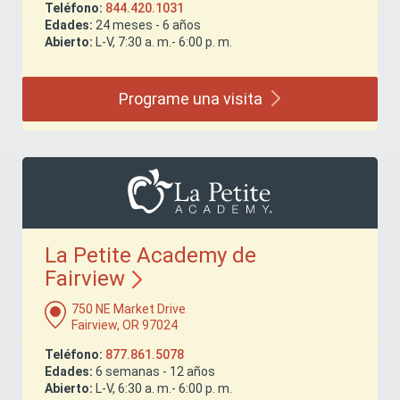
Teléfono:
844.420.1031
Edades:
24 meses - 6 años
Abierto:
L-V, 7:30 a. m.- 6:00 p. m.
Programe una
visita
La Petite Academy de
Fairview
750 NE Market Drive
Fairview, OR 97024
Teléfono:
877.861.5078
Edades:
6 semanas - 12 años
Abierto:
L-V, 6:30 a. m.- 6:00 p. m.