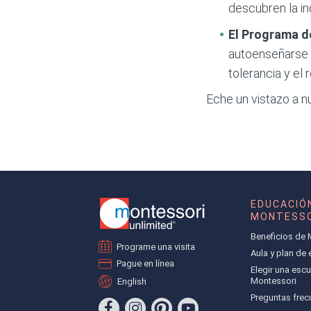
descubren la in
El Programa d
autoenseñarse m
tolerancia y el 
Eche un vistazo a n
EDUCACIÓ
MONTESSO
Beneficios de 
Programe una visita
Aula y plan de
Pague en línea
Elegir una escu
Montessori
English
Preguntas frec