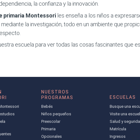
dependiencia, la confianza y la innovación.
e primaria
Montessori
les enseña a los niños a expresars
ediante la investigación, todo en un ambiente que propicia
respecto.
uestra escuela para ver todas las cosas fascinantes que e
N
NUESTROS
ESCUELAS
RI
PROGRAMAS
Montessori
Bebés
Busque una escu
 estudios
Niños pequeños
Visite una escue
ela
Preescolar
Salud y segurid
Primaria
Matrícula
uentes
Opcionales
Ingresos