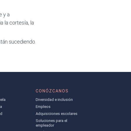
e y a
 la cortesía, la
stán sucediendo.
CONÓZCANOS
ela
Diversidad e inclusión
la
Empleos
ad
Adquisiciones escolares
Soluciones para el
empleador