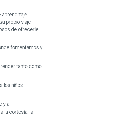
 aprendizaje
su propio viaje
losos de ofrecerle
 donde fomentamos y
 aprender tanto como
e los niños
e y a
 la cortesía, la