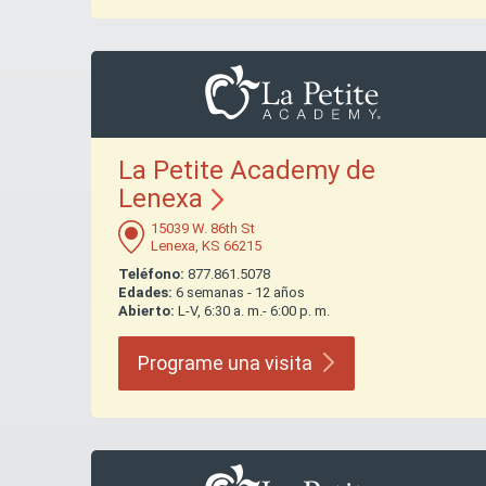
La Petite Academy de
Lenexa
15039 W. 86th St
Lenexa, KS 66215
Teléfono:
877.861.5078
Edades:
6 semanas - 12 años
Abierto:
L-V, 6:30 a. m.- 6:00 p. m.
Programe una
visita