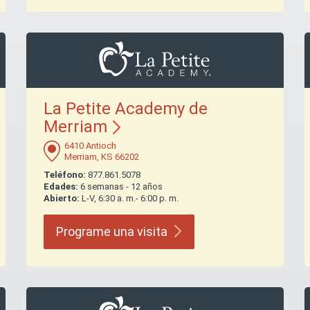
La Petite Academy de
Merriam
6410 Antioch
Merriam, KS 66202
Teléfono:
877.861.5078
Edades:
6 semanas - 12 años
Abierto:
L-V, 6:30 a. m.- 6:00 p. m.
Programe una
visita