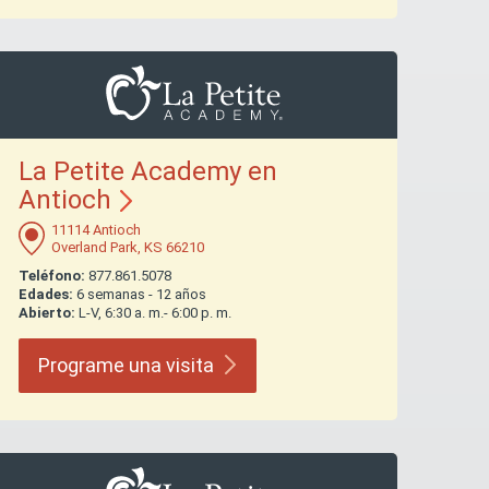
La Petite Academy en
Antioch
11114 Antioch
Overland Park, KS 66210
Teléfono:
877.861.5078
Edades:
6 semanas - 12 años
Abierto:
L-V, 6:30 a. m.- 6:00 p. m.
Programe una
visita