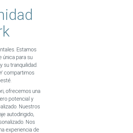
nidad
rk
entales. Estamos
e única para su
 su tranquilidad.
. Y compartimos
 esté.
ri, ofrecemos una
ero potencial y
calizado. Nuestros
e autodirigido,
rsonalizado. Nos
na experiencia de