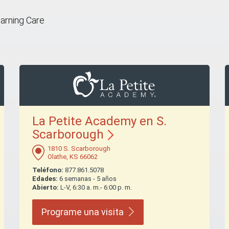
earning Care
La Petite Academy en S.
Scarborough
1810 S. Scarborough
Olathe, KS 66062
Teléfono:
877.861.5078
Edades:
6 semanas - 5 años
Abierto:
L-V, 6:30 a. m.- 6:00 p. m.
Programe una
visita