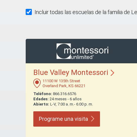
Incluir todas las escuelas de la familia de L
Blue Valley
Montessori
11100 W 135th Street
Overland Park, KS 66221
Teléfono:
866.316.6576
Edades:
24 meses - 6 años
Abierto:
L-V, 7:00 a. m.- 6:00 p. m.
Programe una
visita