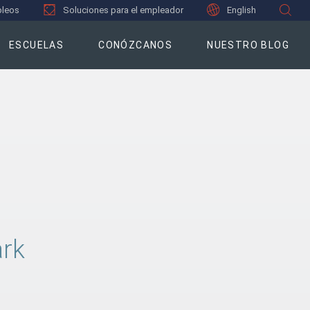
leos
Soluciones para el empleador
English
ESCUELAS
CONÓZCANOS
NUESTRO BLOG
ark