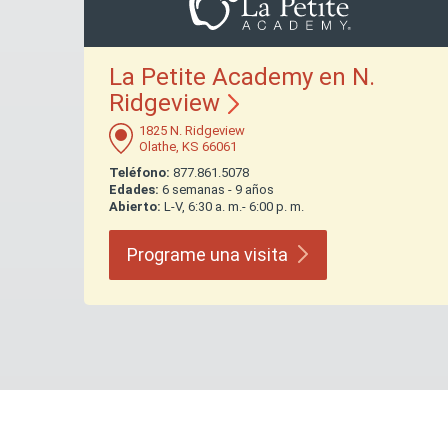
La Petite Academy en N.
Ridgeview
1825 N. Ridgeview
Olathe, KS 66061
Teléfono:
877.861.5078
Edades:
6 semanas - 9 años
Abierto:
L-V, 6:30 a. m.- 6:00 p. m.
Programe una
visita