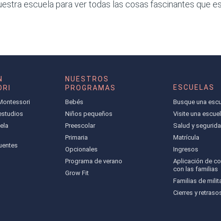
uestra escuela para ver todas las cosas fascinantes que e
N
NUESTROS
ESCUELAS
RI
PROGRAMAS
Montessori
Bebés
Busque una escu
 estudios
Niños pequeños
Visite una escue
ela
Preescolar
Salud y segurid
Primaria
Matrícula
uentes
Opcionales
Ingresos
Programa de verano
Aplicación de c
con las familias
Grow Fit
Familias de milit
Cierres y retraso