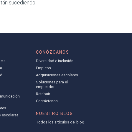
stán sucediendo.
CONÓZCANOS
ela
Diversidad e inclusión
la
Empleos
ad
Adquisiciones escolares
Soluciones para el
empleador
Retribuir
omunicación
Contáctenos
ares
NUESTRO BLOG
s escolares
Todos los artículos del blog