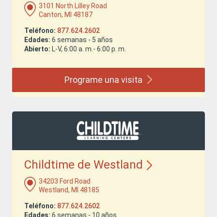
3101 North Lilley Road
Canton, MI 48187
Teléfono:
877.624.2602
Edades:
6 semanas - 5 años
Abierto:
L-V, 6:00 a. m.- 6:00 p. m.
Programe una
visita
Childtime de
Westland
34203 Ford Road
Westland, MI 48185
Teléfono:
877.624.2602
Edades:
6 semanas - 10 años