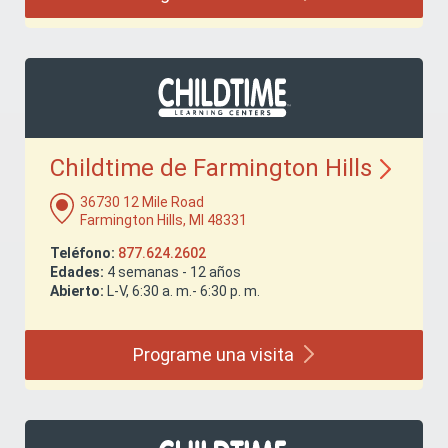
Childtime de Farmington
Hills
36730 12 Mile Road
Farmington Hills, MI 48331
Teléfono:
877.624.2602
Edades:
4 semanas - 12 años
Abierto:
L-V, 6:30 a. m.- 6:30 p. m.
Programe una
visita