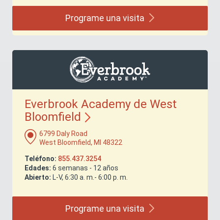
Programe una
visita
Everbrook Academy de West
Bloomfield
6799 Daly Road
West Bloomfield, MI 48322
Teléfono:
855.437.3254
Edades:
6 semanas - 12 años
Abierto:
L-V, 6:30 a. m.- 6:00 p. m.
Programe una
visita