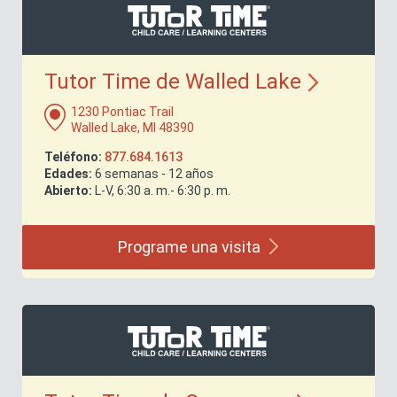
Tutor Time de Walled
Lake
1230 Pontiac Trail
Walled Lake, MI 48390
Teléfono:
877.684.1613
Edades:
6 semanas - 12 años
Abierto:
L-V, 6:30 a. m.- 6:30 p. m.
Programe una
visita