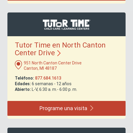
Tutor Time en North Canton
Center
Drive
951 North Canton Center Drive
Canton, MI 48187
Teléfono:
877.684.1613
Edades:
6 semanas - 12 años
Abierto:
L-V, 6:30 a. m.- 6:00 p. m.
Programe una
visita