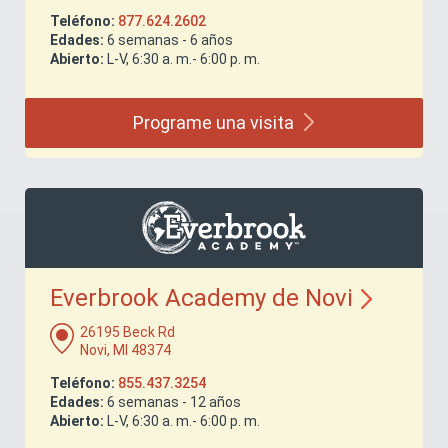
Teléfono:
877.624.2602
Edades:
6 semanas - 6 años
Abierto:
L-V, 6:30 a. m.- 6:00 p. m.
Programe una
visita
Everbrook Academy de
Novi
26195 Beck Rd
Novi, MI 48374
Teléfono:
855.437.3254
Edades:
6 semanas - 12 años
Abierto:
L-V, 6:30 a. m.- 6:00 p. m.