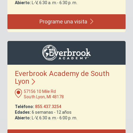
Abierto:
L-V, 6:30 a. m.- 6:30 p. m.
Programe una
visita
Everbrook Academy de South
Lyon
57156 10 Mile Rd
South Lyon, MI 48178
Teléfono:
855.437.3254
Edades:
6 semanas - 12 años
Abierto:
L-V, 6:30 a. m.- 6:00 p. m.