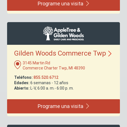
Programe una
visita
Gilden Woods Commerce
Twp
3145 Martin Rd
Commerce Charter Twp, MI 48390
Teléfono:
855.520.6712
Edades:
6 semanas - 12 años
Abierto:
L-V, 6:00 a. m.- 6:00 p. m.
Programe una
visita