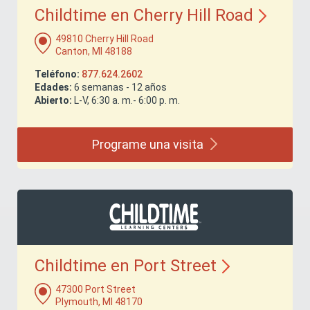
Childtime en Cherry Hill
Road
49810 Cherry Hill Road
Canton, MI 48188
Teléfono:
877.624.2602
Edades:
6 semanas - 12 años
Abierto:
L-V, 6:30 a. m.- 6:00 p. m.
Programe una
visita
Childtime en Port
Street
47300 Port Street
Plymouth, MI 48170