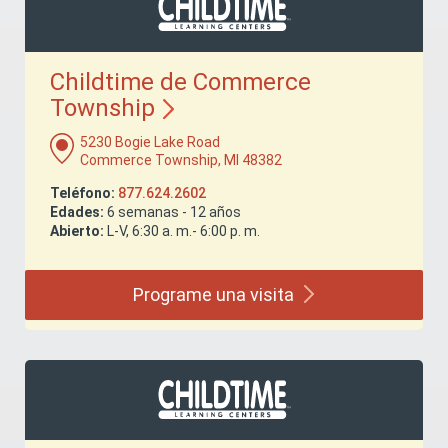
Childtime de Commerce
Township
5230 Bogie Lake Road
Commerce Township, MI 48382
Teléfono:
877.624.2602
Edades:
6 semanas - 12 años
Abierto:
L-V, 6:30 a. m.- 6:00 p. m.
Programe una
visita