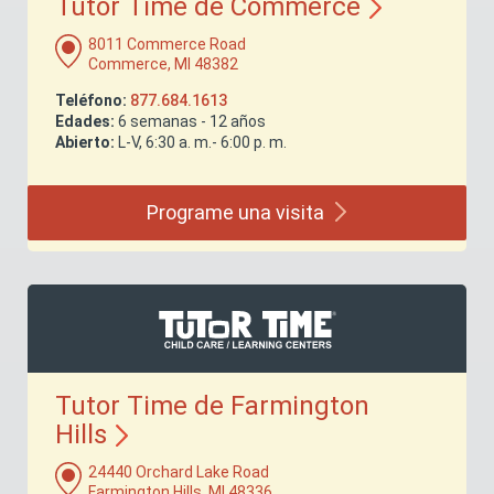
Tutor Time de
Commerce
8011 Commerce Road
Commerce, MI 48382
Teléfono:
877.684.1613
Edades:
6 semanas - 12 años
Abierto:
L-V, 6:30 a. m.- 6:00 p. m.
Programe una
visita
Tutor Time de Farmington
Hills
24440 Orchard Lake Road
Farmington Hills, MI 48336