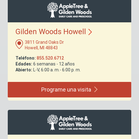
Gilden Woods
Howell
3811 Grand Oaks Dr
Howell, MI 48843
Teléfono:
855.520.6712
Edades:
6 semanas - 12 años
Abierto:
L-V, 6:00 a. m.- 6:00 p. m.
Programe una
visita