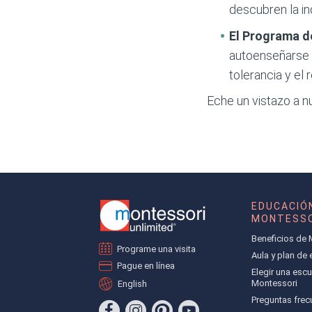
descubren la in
El Programa d
autoenseñarse m
tolerancia y el 
Eche un vistazo a n
EDUCACIÓ
MONTESSO
Beneficios de 
Programe una visita
Aula y plan de
Pague en línea
Elegir una escu
Montessori
English
Preguntas frec