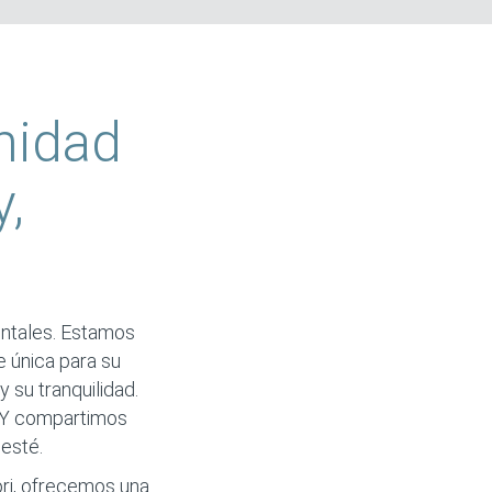
nidad
,
entales. Estamos
e única para su
 su tranquilidad.
. Y compartimos
 esté.
ri, ofrecemos una