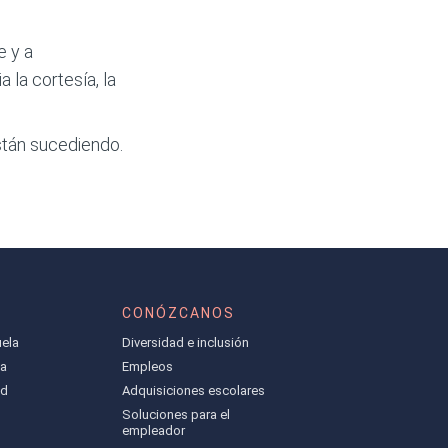
e y a
 la cortesía, la
stán sucediendo.
CONÓZCANOS
ela
Diversidad e inclusión
la
Empleos
ad
Adquisiciones escolares
Soluciones para el
empleador