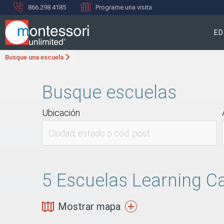
866.298.4185
Programe una visita
ED
Busque una escuela
Busque escuelas
Ubicación
5
Escuelas Learning Car
Mostrar mapa