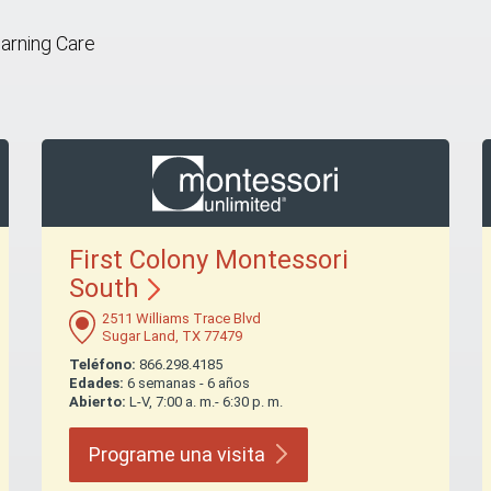
earning Care
First Colony Montessori
South
2511 Williams Trace Blvd
Sugar Land, TX 77479
Teléfono:
866.298.4185
Edades:
6 semanas - 6 años
Abierto:
L-V, 7:00 a. m.- 6:30 p. m.
Programe una
visita