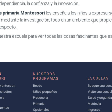
dependiencia, la confianza y la innovación.
e primaria
Montessori
les enseña a los niños a expresars
ediante la investigación, todo en un ambiente que propicia
respecto.
uestra escuela para ver todas las cosas fascinantes que e
N
NUESTROS
ESCUELAS
RI
PROGRAMAS
Montessori
Bebés
Busque una escu
 estudios
Niños pequeños
Visite una escue
ela
Preescolar
Salud y segurid
Primaria
Matrícula
uentes
Opcionales
Ingresos