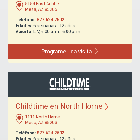
5154 East Adobe
Mesa, AZ 85205
Teléfono:
877.624.2602
Edades:
6 semanas - 12 años
Abierto:
L-V, 6:00 a. m.- 6:00 p. m.
Programe una
visita
Childtime en North
Horne
1111 North Horne
Mesa, AZ 85203
Teléfono:
877.624.2602
Edades:
6 semanas - 12 años