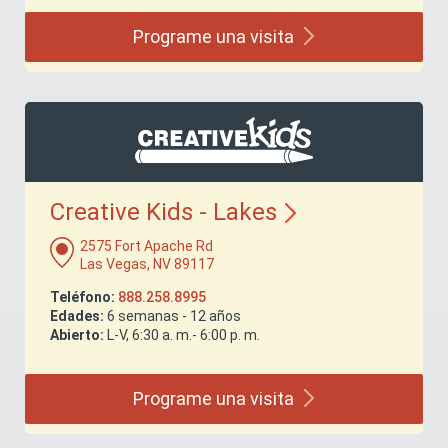
Programe una
visita
Creative Kids -
Lakes
2575 Fort Apache Rd
Las Vegas, NV 89117
Teléfono:
888.258.8995
Edades:
6 semanas - 12 años
Abierto:
L-V, 6:30 a. m.- 6:00 p. m.
Programe una
visita