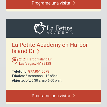
Programe una
visita
La Petite Academy en Harbor
Island
Dr
2121 Harbor Island Dr
Las Vegas, NV 89128
Teléfono:
877.861.5078
Edades:
6 semanas - 12 años
Abierto:
L-V, 6:30 a. m.- 6:00 p. m.
Programe una
visita