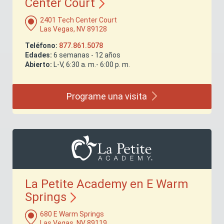
Center
Court
2401 Tech Center Court
Las Vegas, NV 89128
Teléfono:
877.861.5078
Edades:
6 semanas - 12 años
Abierto:
L-V, 6:30 a. m.- 6:00 p. m.
Programe una
visita
La Petite Academy en E Warm
Springs
680 E Warm Springs
Las Vegas, NV 89119