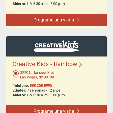
Abierto:
L-V, 6:30 a. m.- 6:00 p. m.
Programe una
visita
Creative Kids -
Rainbow
3220 N. Rainbow Blvd
Las Vegas, NV 89108
Teléfono:
888.258.8995
Edades:
7 semanas - 12 años
Abierto:
L-V, 6:30 a. m.- 6:00 p. m.
Programe una
visita