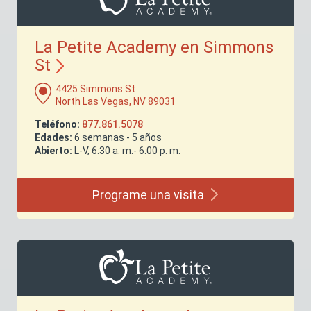
La Petite Academy en Simmons
St
4425 Simmons St
North Las Vegas, NV 89031
Teléfono:
877.861.5078
Edades:
6 semanas - 5 años
Abierto:
L-V, 6:30 a. m.- 6:00 p. m.
Programe una
visita