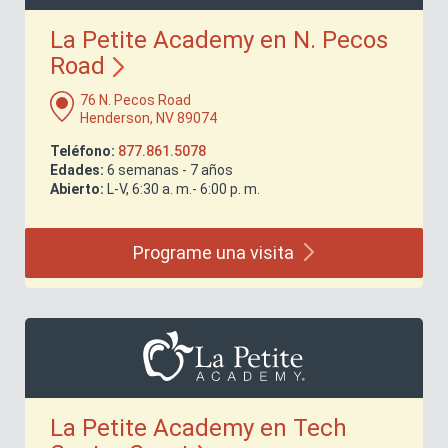
La Petite Academy en N. Pecos
Road
76 N. Pecos Road
Henderson, NV 89074
Teléfono:
877.861.5078
Edades:
6 semanas - 7 años
Abierto:
L-V, 6:30 a. m.- 6:00 p. m.
Programe una
visita
La Petite Academy en Tech