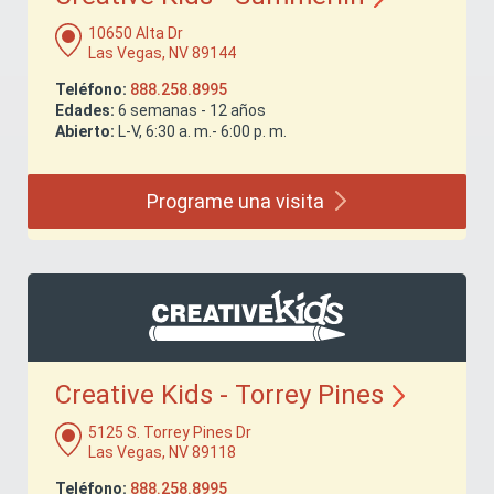
10650 Alta Dr
Las Vegas, NV 89144
Teléfono:
888.258.8995
Edades:
6 semanas - 12 años
Abierto:
L-V, 6:30 a. m.- 6:00 p. m.
Programe una
visita
Creative Kids - Torrey
Pines
5125 S. Torrey Pines Dr
Las Vegas, NV 89118
Teléfono:
888.258.8995