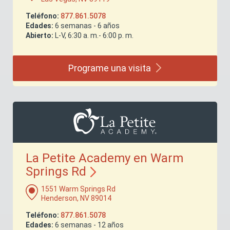
Teléfono:
877.861.5078
Edades:
6 semanas - 6 años
Abierto:
L-V, 6:30 a. m.- 6:00 p. m.
Programe una
visita
La Petite Academy en Warm
Springs
Rd
1551 Warm Springs Rd
Henderson, NV 89014
Teléfono:
877.861.5078
Edades:
6 semanas - 12 años