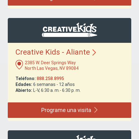
Creative Kids -
Aliante
2385 W. Deer Springs Way
North Las Vegas, NV 89084
Teléfono:
888.258.8995
Edades:
6 semanas - 12 años
Abierto:
L-V, 6:30 a. m.- 6:30 p. m.
Programe una
visita