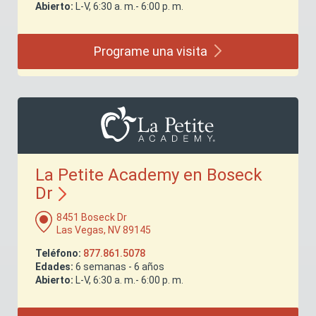
Abierto:
L-V, 6:30 a. m.- 6:00 p. m.
Programe una
visita
La Petite Academy en Boseck
Dr
8451 Boseck Dr
Las Vegas, NV 89145
Teléfono:
877.861.5078
Edades:
6 semanas - 6 años
Abierto:
L-V, 6:30 a. m.- 6:00 p. m.