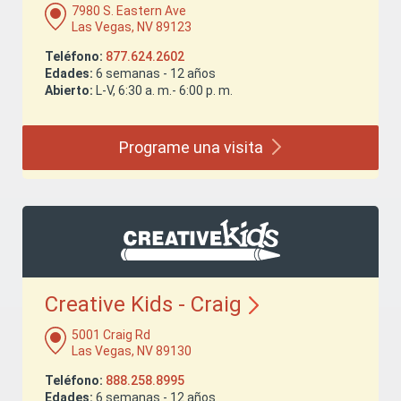
7980 S. Eastern Ave
Las Vegas, NV 89123
Teléfono:
877.624.2602
Edades:
6 semanas - 12 años
Abierto:
L-V, 6:30 a. m.- 6:00 p. m.
Programe una
visita
Creative Kids -
Craig
5001 Craig Rd
Las Vegas, NV 89130
Teléfono:
888.258.8995
Edades:
6 semanas - 12 años