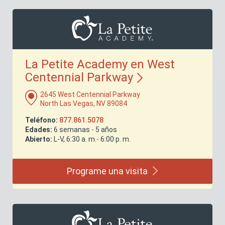
La Petite Academy en West
Centennial
Parkway
2645 West Centennial Parkway
North Las Vegas, NV 89084
Teléfono:
877.861.5078
Edades:
6 semanas - 5 años
Abierto:
L-V, 6:30 a. m.- 6:00 p. m.
Programe una
visita