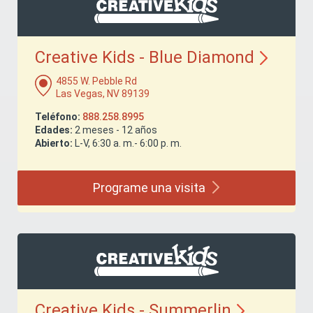
Creative Kids - Blue
Diamond
4855 W. Pebble Rd
Las Vegas, NV 89139
Teléfono:
888.258.8995
Edades:
2 meses - 12 años
Abierto:
L-V, 6:30 a. m.- 6:00 p. m.
Programe una
visita
Creative Kids -
Summerlin