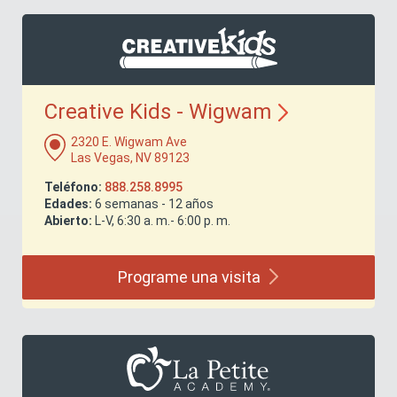
Creative Kids -
Wigwam
2320 E. Wigwam Ave
Las Vegas, NV 89123
Teléfono:
888.258.8995
Edades:
6 semanas - 12 años
Abierto:
L-V, 6:30 a. m.- 6:00 p. m.
Programe una
visita