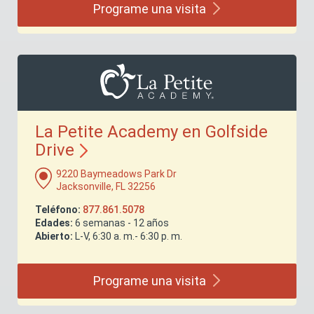
Programe una
visita
La Petite Academy en Golfside
Drive
9220 Baymeadows Park Dr
Jacksonville, FL 32256
Teléfono:
877.861.5078
Edades:
6 semanas - 12 años
Abierto:
L-V, 6:30 a. m.- 6:30 p. m.
Programe una
visita