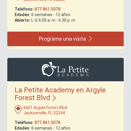
Teléfono:
877.861.5078
Edades:
6 semanas - 12 años
Abierto:
L-V, 6:00 a. m.- 6:30 p. m.
Programe una
visita
La Petite Academy en Argyle
Forest
Blvd
6601 Argyle Forest Blvd
Jacksonville, FL 32244
Teléfono:
877.861.5078
Edades:
6 semanas - 12 años