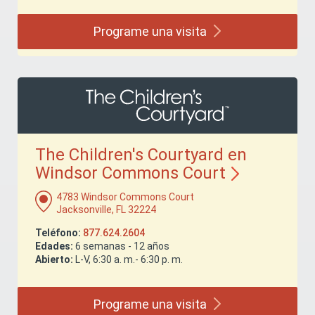
Programe una
visita
The Children's Courtyard en
Windsor Commons
Court
4783 Windsor Commons Court
Jacksonville, FL 32224
Teléfono:
877.624.2604
Edades:
6 semanas - 12 años
Abierto:
L-V, 6:30 a. m.- 6:30 p. m.
Programe una
visita