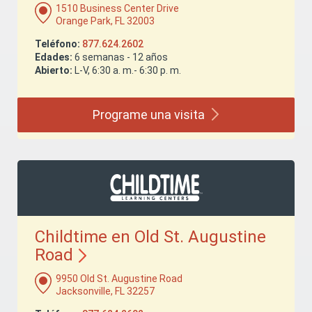
1510 Business Center Drive
Orange Park, FL 32003
Teléfono:
877.624.2602
Edades:
6 semanas - 12 años
Abierto:
L-V, 6:30 a. m.- 6:30 p. m.
Programe una
visita
Childtime en Old St. Augustine
Road
9950 Old St. Augustine Road
Jacksonville, FL 32257