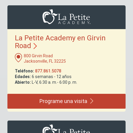
La Petite Academy en Girvin
Road
800 Girvin Road
Jacksonville, FL 32225
Teléfono:
877.861.5078
Edades:
6 semanas - 12 años
Abierto:
L-V, 6:30 a. m.- 6:00 p. m.
Programe una
visita