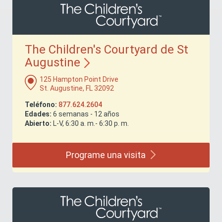
The Children's Courtyard de St
Augustine
125 Hampton Point Drive
St. Augustine, FL 32092
Teléfono:
877.624.2604
Edades:
6 semanas - 12 años
Abierto:
L-V, 6:30 a. m.- 6:30 p. m.
Programe una
visita