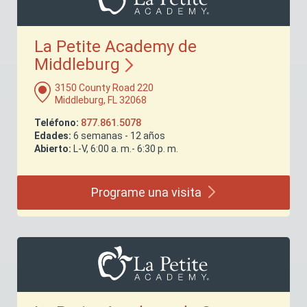
La Petite Academy de
Middleburg
3150 County Road 220
Middleburg, FL 32068
Teléfono:
877.861.5078
Edades:
6 semanas - 12 años
Abierto:
L-V, 6:00 a. m.- 6:30 p. m.
Programe una
visita