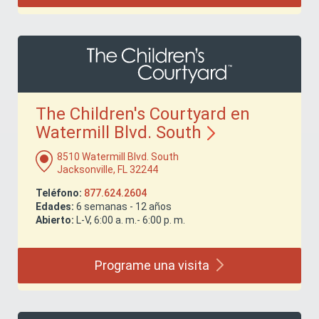
The Children's Courtyard en
Watermill Blvd.
South
8510 Watermill Blvd. South
Jacksonville, FL 32244
Teléfono:
877.624.2604
Edades:
6 semanas - 12 años
Abierto:
L-V, 6:00 a. m.- 6:00 p. m.
Programe una
visita