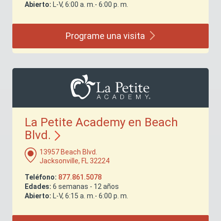
Abierto:
L-V, 6:00 a. m.- 6:00 p. m.
Programe una
visita
La Petite Academy en Beach
Blvd.
13957 Beach Blvd.
Jacksonville, FL 32224
Teléfono:
877.861.5078
Edades:
6 semanas - 12 años
Abierto:
L-V, 6:15 a. m.- 6:00 p. m.