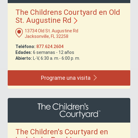
The Childrens Courtyard en Old
St. Augustine
Rd
13734 Old St. Augustine Rd
Jacksonville, FL 32258
Teléfono:
877.624.2604
Edades:
6 semanas - 12 años
Abierto:
L-V, 6:30 a. m.- 6:00 p. m.
Programe una
visita
The Children's Courtyard en