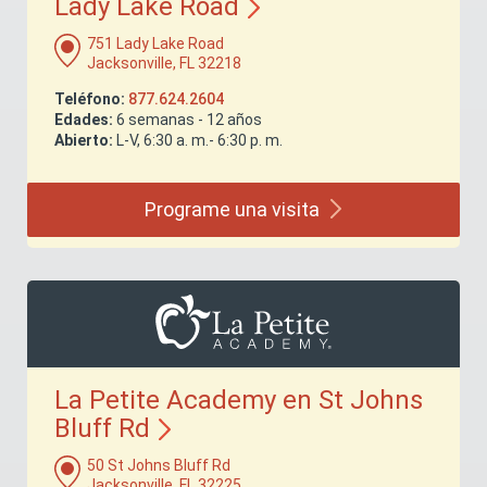
Lady Lake
Road
751 Lady Lake Road
Jacksonville, FL 32218
Teléfono:
877.624.2604
Edades:
6 semanas - 12 años
Abierto:
L-V, 6:30 a. m.- 6:30 p. m.
Programe una
visita
La Petite Academy en St Johns
Bluff
Rd
50 St Johns Bluff Rd
Jacksonville, FL 32225