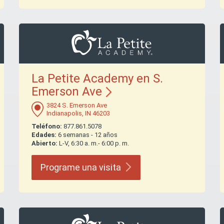
La Petite Academy en S.
Emerson
Ave
3824 S. Emerson Ave
Indianapolis, IN 46203
Teléfono:
877.861.5078
Edades:
6 semanas - 12 años
Abierto:
L-V, 6:30 a. m.- 6:00 p. m.
Programe una
visita