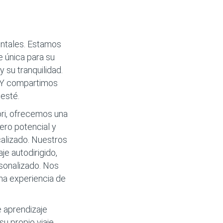
entales. Estamos
e única para su
 su tranquilidad.
. Y compartimos
 esté.
ri, ofrecemos una
ero potencial y
calizado. Nuestros
e autodirigido,
rsonalizado. Nos
na experiencia de
 aprendizaje
su propio viaje