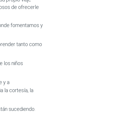
losos de ofrecerle
 donde fomentamos y
 aprender tanto como
e los niños
e y a
 la cortesía, la
stán sucediendo.