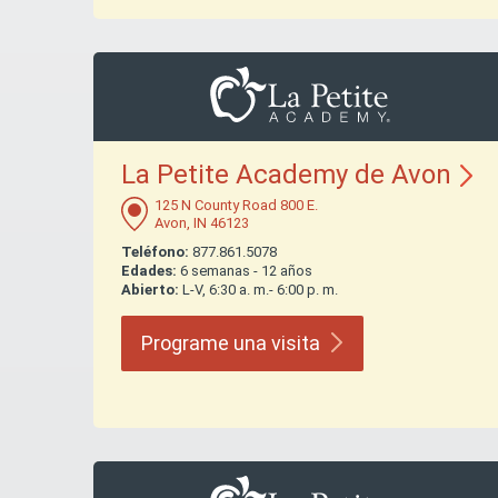
La Petite Academy de
Avon
125 N County Road 800 E.
Avon, IN 46123
Teléfono:
877.861.5078
Edades:
6 semanas - 12 años
Abierto:
L-V, 6:30 a. m.- 6:00 p. m.
Programe una
visita