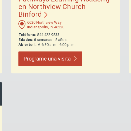
en Northview Church -
Binford
6620 Northview Way
Indianapolis, IN 46220
Teléfono:
844.422.9533
Edades:
6 semanas - 5 años
Abierto:
L-V, 6:30 a. m.- 6:00 p. m.
Programe una
visita