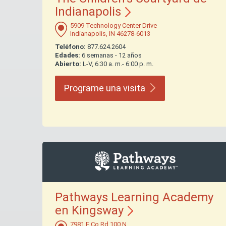
Indianapolis
5909 Technology Center Drive
Indianapolis, IN 46278-6013
Teléfono:
877.624.2604
Edades:
6 semanas - 12 años
Abierto:
L-V, 6:30 a. m.- 6:00 p. m.
Programe una
visita
Pathways Learning Academy
en
Kingsway
7981 E Co Rd 100 N