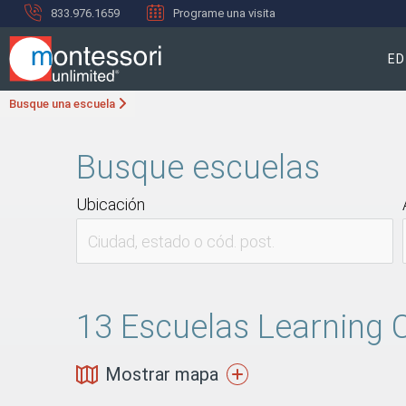
833.976.1659
Programe una visita
ED
Busque una escuela
Busque escuelas
Ubicación
13
Escuelas Learning C
Mostrar mapa