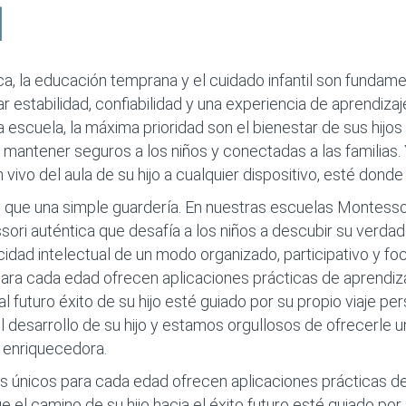
l
, la educación temprana y el cuidado infantil son fundam
r estabilidad, confiabilidad y una experiencia de aprendizaj
escuela, la máxima prioridad son el bienestar de sus hijos y
 mantener seguros a los niños y conectadas a las familias
 vivo del aula de su hijo a cualquier dispositivo, esté donde
que una simple guardería. En nuestras escuelas Montesso
ori auténtica que desafía a los niños a descubir su verdad
cidad intelectual de un modo organizado, participativo y fo
ra cada edad ofrecen aplicaciones prácticas de aprendizaj
l futuro éxito de su hijo esté guiado por su propio viaje pe
desarrollo de su hijo y estamos orgullosos de ofrecerle u
y enriquecedora.
 únicos para cada edad ofrecen aplicaciones prácticas de
ue el camino de su hijo hacia el éxito futuro esté guiado por 