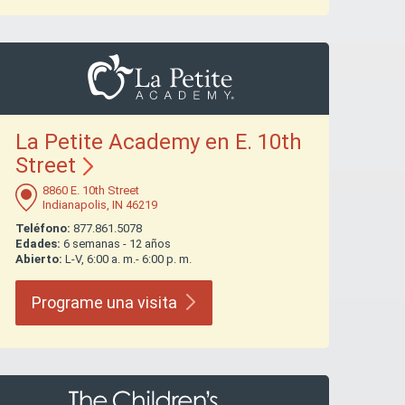
La Petite Academy en E. 10th
Street
8860 E. 10th Street
Indianapolis, IN 46219
Teléfono:
877.861.5078
Edades:
6 semanas - 12 años
Abierto:
L-V, 6:00 a. m.- 6:00 p. m.
Programe una
visita