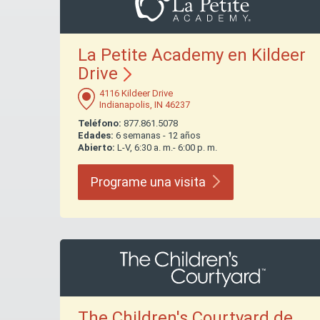
La Petite Academy en Kildeer
Drive
4116 Kildeer Drive
Indianapolis, IN 46237
Teléfono:
877.861.5078
Edades:
6 semanas - 12 años
Abierto:
L-V, 6:30 a. m.- 6:00 p. m.
Programe una
visita
The Children's Courtyard de