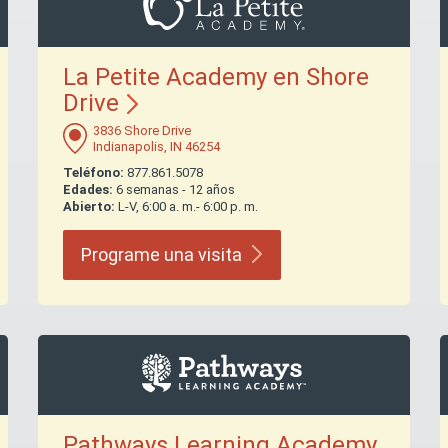
La Petite Academy en Shore
Drive
3836 Shore Drive
Indianapolis, IN 46254
Teléfono:
877.861.5078
Edades:
6 semanas - 12 años
Abierto:
L-V, 6:00 a. m.- 6:00 p. m.
Programe una
visita
Pathways Learning Academy