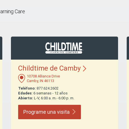
earning Care
Childtime de
Camby
10708 Alliance Drive
Camby, IN 46113
Teléfono:
877.624.2602
Edades:
6 semanas - 12 años
Abierto:
L-V, 6:00 a. m.- 6:00 p. m.
Programe una
visita