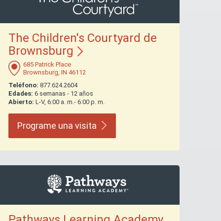
The Children's Courtyard de
Brownsburg
685 Patrick Place
Brownsburg, IN 46112
Teléfono:
877.624.2604
Edades:
6 semanas - 12 años
Abierto:
L-V, 6:00 a. m.- 6:00 p. m.
Programe una
visita
Pathways Learning Academy