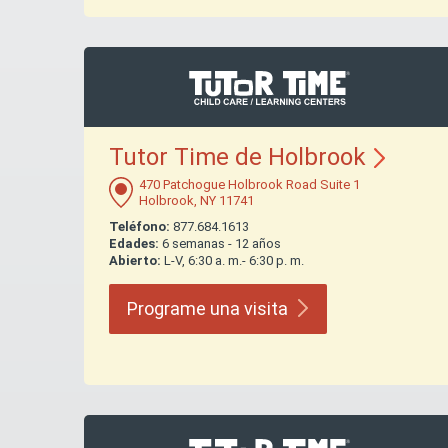
Tutor Time de
Holbrook
470 Patchogue Holbrook Road Suite 1
Holbrook, NY 11741
Teléfono:
877.684.1613
Edades:
6 semanas - 12 años
Abierto:
L-V, 6:30 a. m.- 6:30 p. m.
Programe una
visita