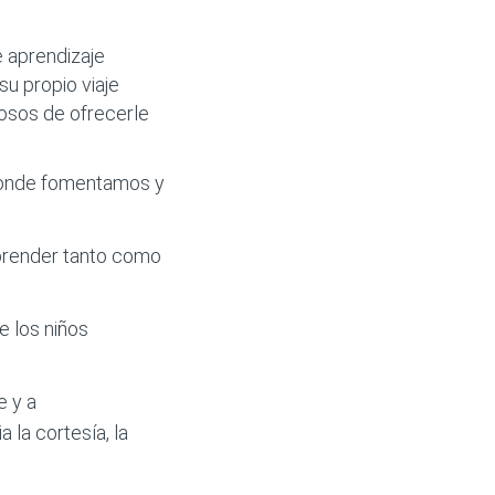
 aprendizaje
su propio viaje
losos de ofrecerle
 donde fomentamos y
 aprender tanto como
e los niños
e y a
 la cortesía, la