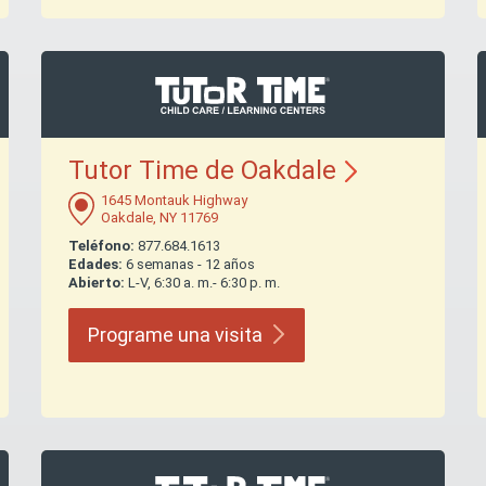
Tutor Time de
Oakdale
1645 Montauk Highway
Oakdale, NY 11769
Teléfono:
877.684.1613
Edades:
6 semanas - 12 años
Abierto:
L-V, 6:30 a. m.- 6:30 p. m.
Programe una
visita