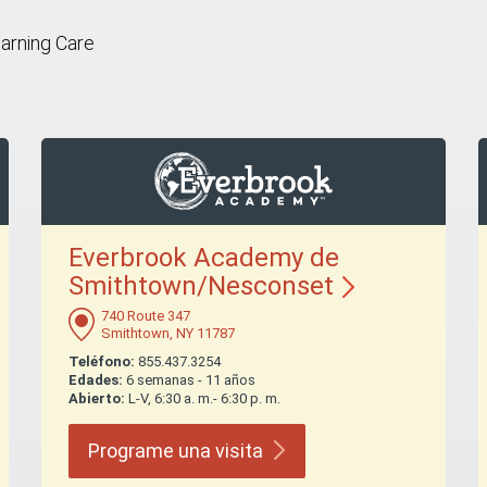
earning Care
Everbrook Academy de
Smithtown/Nesconset
740 Route 347
Smithtown, NY 11787
Teléfono:
855.437.3254
Edades:
6 semanas - 11 años
Abierto:
L-V, 6:30 a. m.- 6:30 p. m.
Programe una
visita