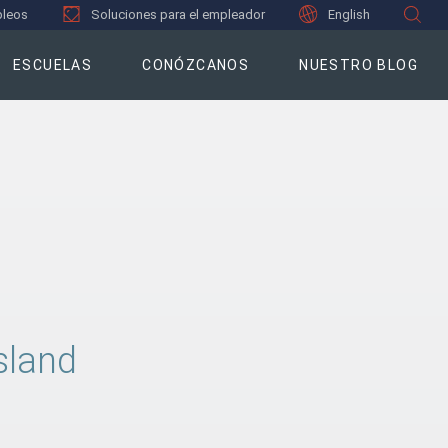
leos
Soluciones para el empleador
English
ESCUELAS
CONÓZCANOS
NUESTRO BLOG
sland