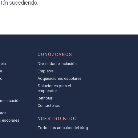
stán sucediendo.
CONÓZCANOS
ela
Diversidad e inclusión
la
Empleos
ad
Adquisiciones escolares
Soluciones para el
empleador
Retribuir
omunicación
Contáctenos
ares
NUESTRO BLOG
s escolares
Todos los artículos del blog