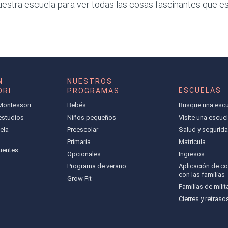
uestra escuela para ver todas las cosas fascinantes que e
N
NUESTROS
ESCUELAS
RI
PROGRAMAS
Montessori
Bebés
Busque una escu
 estudios
Niños pequeños
Visite una escue
ela
Preescolar
Salud y segurid
Primaria
Matrícula
uentes
Opcionales
Ingresos
Programa de verano
Aplicación de c
con las familias
Grow Fit
Familias de milit
Cierres y retraso