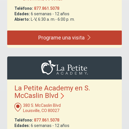
Teléfono:
877.861.5078
Edades:
6 semanas - 12 años
Abierto:
L-V, 6:30 a. m.- 6:00 p. m.
Programe una
visita
La Petite Academy en S.
McCaslin
Blvd
380 S. McCaslin Blvd
Louisville, CO 80027
Teléfono:
877.861.5078
Edades:
6 semanas - 12 años