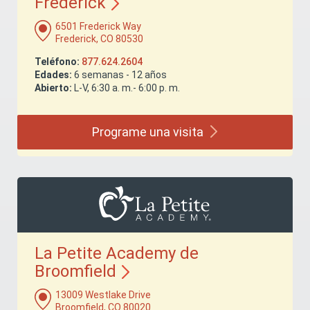
Frederick
6501 Frederick Way
Frederick, CO 80530
Teléfono:
877.624.2604
Edades:
6 semanas - 12 años
Abierto:
L-V, 6:30 a. m.- 6:00 p. m.
Programe una
visita
La Petite Academy de
Broomfield
13009 Westlake Drive
Broomfield, CO 80020