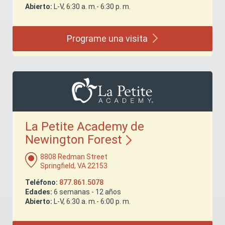
Abierto:
L-V, 6:30 a. m.- 6:30 p. m.
Programe una
visita
La Petite Academy de
Newington
Forest
8808 Redman Street
Springfield, VA 22153
Teléfono:
877.861.5078
Edades:
6 semanas - 12 años
Abierto:
L-V, 6:30 a. m.- 6:00 p. m.