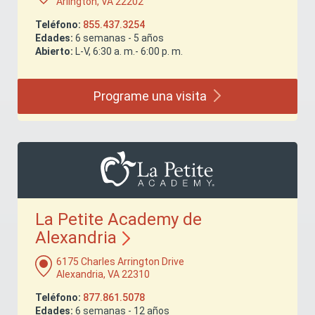
Arlington, VA 22202
Teléfono:
855.437.3254
Edades:
6 semanas - 5 años
Abierto:
L-V, 6:30 a. m.- 6:00 p. m.
Programe una
visita
La Petite Academy de
Alexandria
6175 Charles Arrington Drive
Alexandria, VA 22310
Teléfono:
877.861.5078
Edades:
6 semanas - 12 años