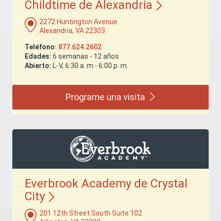
Childtime de
Alexandria
2272 Huntington Avenue
Alexandria, VA 22303
Teléfono:
877.624.2602
Edades:
6 semanas - 12 años
Abierto:
L-V, 6:30 a. m.- 6:00 p. m.
Programe una
visita
Everbrook Academy de Crystal
City
201 12th Street South Suite 102