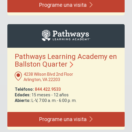
Programe una
visita
Pathways Learning Academy en
Ballston
Quarter
4238 Wilson Blvd 2nd Floor
Arlington, VA 22203
Teléfono:
844.422.9533
Edades:
15 meses - 12 años
Abierto:
L-V, 7:00 a. m.- 6:00 p. m.
Programe una
visita